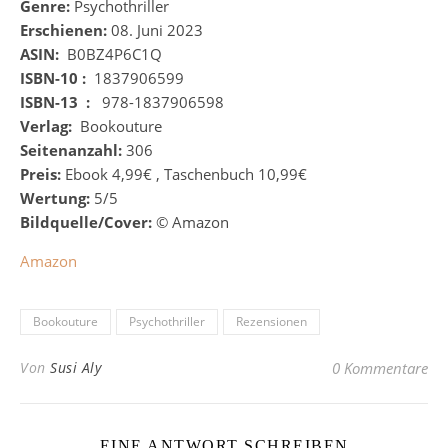
Genre:
Psychothriller
Erschienen:
08
. Juni 2023
ASIN:
‎
B0BZ4P6C1Q
ISBN-10 :
‎
1837906599
ISBN-13 ‏ :
‎
‎
978-1837906598
Verlag:
‎
Bookouture
Seitenanzahl:
306
Preis:
Ebook 4,99€ , Taschenbuch 10,99€
Wertung:
5/5
Bildquelle/Cover:
©
Amazon
Amazon
Bookouture
Psychothriller
Rezensionen
Von
Susi Aly
0 Kommentare
EINE ANTWORT SCHREIBEN