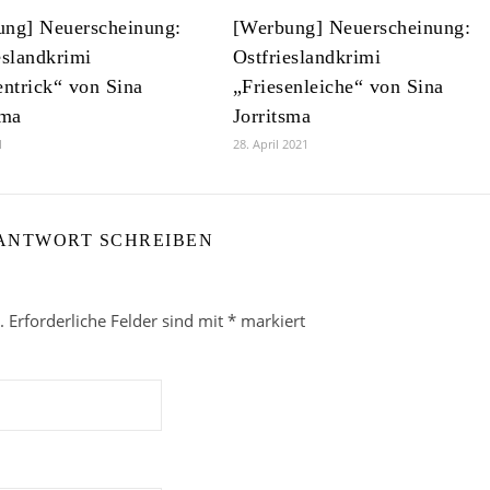
ung] Neuerscheinung:
[Werbung] Neuerscheinung:
eslandkrimi
Ostfrieslandkrimi
entrick“ von Sina
„Friesenleiche“ von Sina
sma
Jorritsma
1
28. April 2021
 ANTWORT SCHREIBEN
.
Erforderliche Felder sind mit
*
markiert