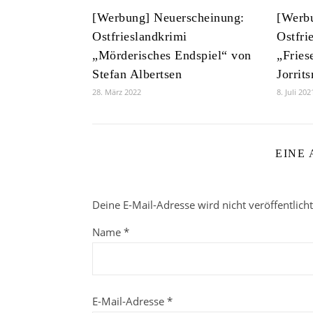
[Werbung] Neuerscheinung:
[Werb
Ostfrieslandkrimi
Ostfri
„Mörderisches Endspiel“ von
„Fries
Stefan Albertsen
Jorrit
28. März 2022
8. Juli 202
EINE
Deine E-Mail-Adresse wird nicht veröffentlicht
Name
*
E-Mail-Adresse
*