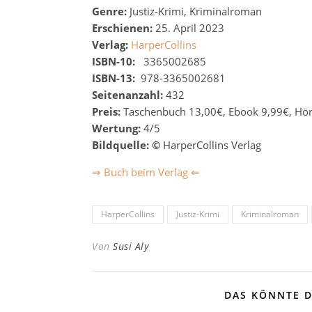
Genre:
Justiz-Krimi, Kriminalroman
Erschienen:
25. April 2023
Verlag:
HarperCollins
ISBN-10:
‎
‎
3365002685
ISBN-13:
‎
978-3365002681
Seitenanzahl:
432
Preis:
Taschenbuch 13,00€, Ebook 9,99€, Hö
Wertung:
4/5
Bildquelle: ©
HarperCollins Verlag
⇒ Buch beim Verlag ⇐
HarperCollins
Justiz-Krimi
Kriminalroman
Von
Susi Aly
DAS KÖNNTE D