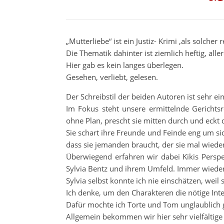
„Mutterliebe“ ist ein Justiz- Krimi ,als solcher r
Die Thematik dahinter ist ziemlich heftig, alle
Hier gab es kein langes überlegen.
Gesehen, verliebt, gelesen.
Der Schreibstil der beiden Autoren ist sehr 
Im Fokus steht unsere ermittelnde Gerichtsre
ohne Plan, prescht sie mitten durch und eckt
Sie schart ihre Freunde und Feinde eng um sich.
dass sie jemanden braucht, der sie mal wieder 
Überwiegend erfahren wir dabei Kikis Persp
Sylvia Bentz und ihrem Umfeld. Immer wieder
Sylvia selbst konnte ich nie einschätzen, weil 
Ich denke, um den Charakteren die nötige Inten
Dafür mochte ich Torte und Tom unglaublich
Allgemein bekommen wir hier sehr vielfältig