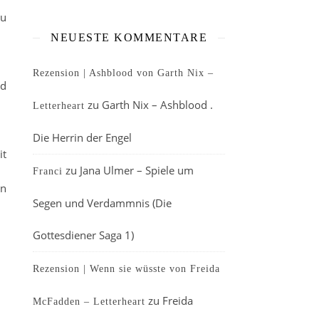
zu
NEUESTE KOMMENTARE
Rezension | Ashblood von Garth Nix –
nd
zu
Garth Nix – Ashblood .
Letterheart
Die Herrin der Engel
it
zu
Jana Ulmer – Spiele um
Franci
on
Segen und Verdammnis (Die
Gottesdiener Saga 1)
Rezension | Wenn sie wüsste von Freida
zu
Freida
McFadden – Letterheart