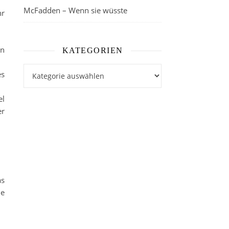
McFadden – Wenn sie wüsste
hr
en
KATEGORIEN
Kategorien
es
el
er
as
ie