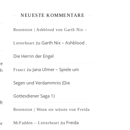
NEUESTE KOMMENTARE
Rezension | Ashblood von Garth Nix –
zu
Garth Nix – Ashblood .
Letterheart
Die Herrin der Engel
de
zu
Jana Ulmer – Spiele um
ch
Franci
Segen und Verdammnis (Die
Gottesdiener Saga 1)
ft
Rezension | Wenn sie wüsste von Freida
zu
Freida
er
McFadden – Letterheart