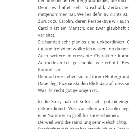
definitiv bei den Hintergrunddetails, die mich
Denn es haftet sehr Unschuld, Zerbroch
mitgenommen hat. Weil es definitiv nichts ist
Zurück zu Carolin, deren Perspektive wir auch
Carolin ist ein Mensch, der zwar glaubhaft
verleitet.
Sie handelt sehr planlos und unkoordiniert. 
tut und trotzdem wollte ich wissen, ob da n
Auch weitere interessante Charaktere kom
Aufmerksamkeit geschenkt, wie erhofft. Be
Kommissar.
Dennoch verstehen sie mit ihrem Hintergrund
Dabei legt Poznanski den Blick darauf, dass si
Was ihr recht gut gelungen ist.
In die Story hab ich sofort sehr gut hinein
unkoordiniert. Was vor allem an Carolin lieg
eine Nummer zu groß für sie erscheinen.
Derweil wird die Handlung sehr vielschichtig.