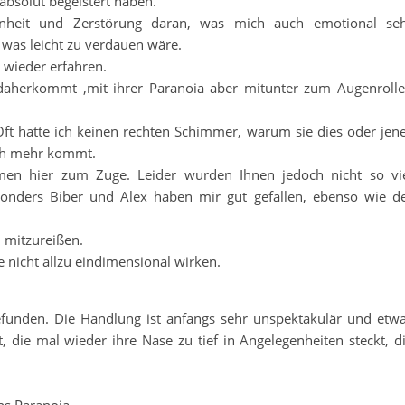
 absolut begeistert haben.
enheit und Zerstörung daran, was mich auch emotional se
, was leicht zu verdauen wäre.
 wieder erfahren.
 daherkommt ,mit ihrer Paranoia aber mitunter zum Augenroll
Oft hatte ich keinen rechten Schimmer, warum sie dies oder jen
och mehr kommt.
men hier zum Zuge. Leider wurden Ihnen jedoch nicht so vi
sonders Biber und Alex haben mir gut gefallen, ebenso wie d
 mitzureißen.
e nicht allzu eindimensional wirken.
gefunden. Die Handlung ist anfangs sehr unspektakulär und etw
t, die mal wieder ihre Nase zu tief in Angelegenheiten steckt, d