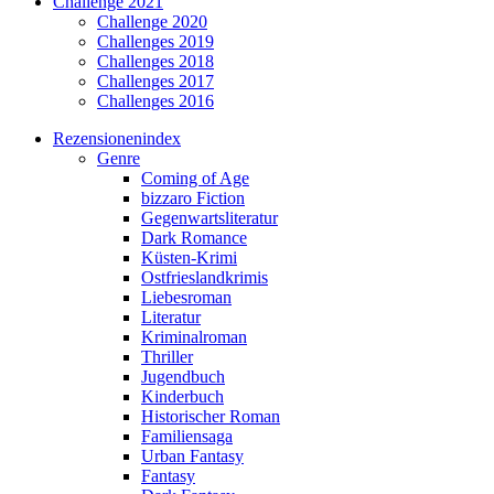
Challenge 2021
Challenge 2020
Challenges 2019
Challenges 2018
Challenges 2017
Challenges 2016
Rezensionenindex
Genre
Coming of Age
bizzaro Fiction
Gegenwartsliteratur
Dark Romance
Küsten-Krimi
Ostfrieslandkrimis
Liebesroman
Literatur
Kriminalroman
Thriller
Jugendbuch
Kinderbuch
Historischer Roman
Familiensaga
Urban Fantasy
Fantasy