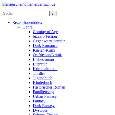
Rezensionenindex
Genre
Coming of Age
bizzaro Fiction
Gegenwartsliteratur
Dark Romance
Küsten-Krimi
Ostfrieslandkrimis
Liebesroman
Literatur
Kriminalroman
Thriller
Jugendbuch
Kinderbuch
Historischer Roman
Familiensaga
Urban Fantasy
Fantasy
Dark Fantasy
Dystopie
Science Fiction