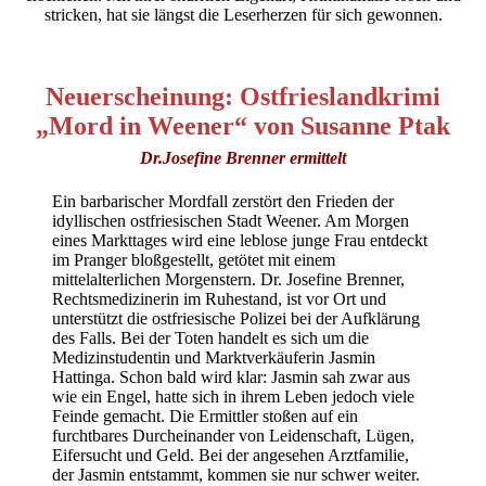
stricken, hat sie längst die Leserherzen für sich gewonnen.
Neuerscheinung: Ostfrieslandkrimi
„Mord in Weener“ von Susanne Ptak
Dr.Josefine Brenner ermittelt
Ein barbarischer Mordfall zerstört den Frieden der
idyllischen ostfriesischen Stadt Weener. Am Morgen
eines Markttages wird eine leblose junge Frau entdeckt
im Pranger bloßgestellt, getötet mit einem
mittelalterlichen Morgenstern. Dr. Josefine Brenner,
Rechtsmedizinerin im Ruhestand, ist vor Ort und
unterstützt die ostfriesische Polizei bei der Aufklärung
des Falls. Bei der Toten handelt es sich um die
Medizinstudentin und Marktverkäuferin Jasmin
Hattinga. Schon bald wird klar: Jasmin sah zwar aus
wie ein Engel, hatte sich in ihrem Leben jedoch viele
Feinde gemacht. Die Ermittler stoßen auf ein
furchtbares Durcheinander von Leidenschaft, Lügen,
Eifersucht und Geld. Bei der angesehen Arztfamilie,
der Jasmin entstammt, kommen sie nur schwer weiter.