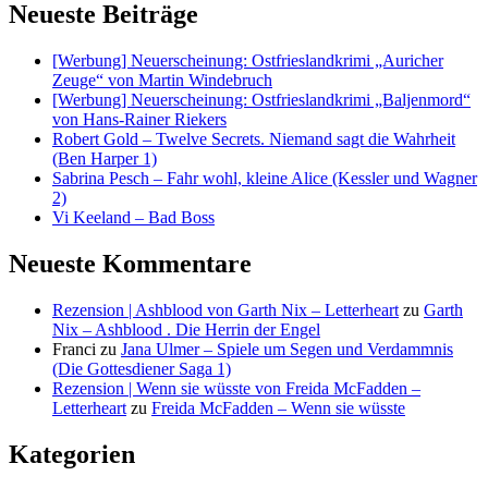
Neueste Beiträge
[Werbung] Neuerscheinung: Ostfrieslandkrimi „Auricher
Zeuge“ von Martin Windebruch
[Werbung] Neuerscheinung: Ostfrieslandkrimi „Baljenmord“
von Hans-Rainer Riekers
Robert Gold – Twelve Secrets. Niemand sagt die Wahrheit
(Ben Harper 1)
Sabrina Pesch – Fahr wohl, kleine Alice (Kessler und Wagner
2)
Vi Keeland – Bad Boss
Neueste Kommentare
Rezension | Ashblood von Garth Nix – Letterheart
zu
Garth
Nix – Ashblood . Die Herrin der Engel
Franci
zu
Jana Ulmer – Spiele um Segen und Verdammnis
(Die Gottesdiener Saga 1)
Rezension | Wenn sie wüsste von Freida McFadden –
Letterheart
zu
Freida McFadden – Wenn sie wüsste
Kategorien