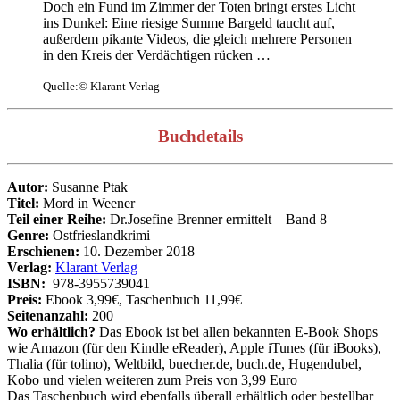
Doch ein Fund im Zimmer der Toten bringt erstes Licht
ins Dunkel: Eine riesige Summe Bargeld taucht auf,
außerdem pikante Videos, die gleich mehrere Personen
in den Kreis der Verdächtigen rücken …
Quelle:© Klarant Verlag
Buchdetails
Autor:
Susanne Ptak
Titel:
Mord in Weener
Teil einer Reihe:
Dr.Josefine Brenner ermittelt – Band 8
Genre:
Ostfrieslandkrimi
Erschienen:
10. Dezember 2018
Verlag:
Klarant Verlag
ISBN:
978-3955739041
Preis:
Ebook 3,99€, Taschenbuch 11,99€
Seitenanzahl:
200
Wo erhältlich?
Das Ebook ist bei allen bekannten E-Book Shops
wie Amazon (für den Kindle eReader), Apple iTunes (für iBooks),
Thalia (für tolino), Weltbild, buecher.de, buch.de, Hugendubel,
Kobo und vielen weiteren zum Preis von 3,99 Euro
Das Taschenbuch wird ebenfalls überall erhältlich oder bestellbar