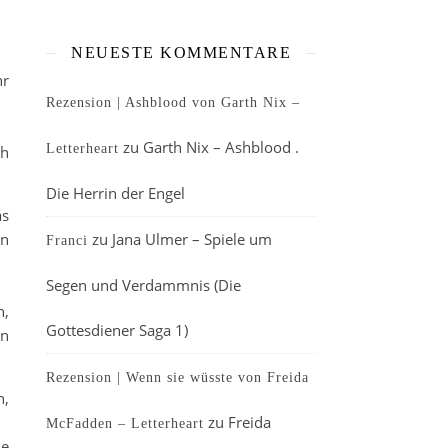
NEUESTE KOMMENTARE
hr
Rezension | Ashblood von Garth Nix –
zu
Garth Nix – Ashblood .
Letterheart
ch
Die Herrin der Engel
as
en
zu
Jana Ulmer – Spiele um
Franci
Segen und Verdammnis (Die
h,
Gottesdiener Saga 1)
an
Rezension | Wenn sie wüsste von Freida
n,
zu
Freida
McFadden – Letterheart
ie