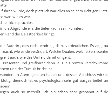
ätte.
ühren würde, doch plötzlich war alles an seinem richtigen Platz
so war, wie es war.
chte mich sprachlos.
in die Abgründe ein, die tiefer kaum sein könnten.
den Rand der Belastbarkeit bringt.
ie Autorin , dies recht eindringlich zu verdeutlichen. Es zeigt au
macht, wie es sie verändert. Welche Qualen, welche Zerrissenhe
greift auch, wie das Umfeld damit umgeht.
it. Präsenter und greifbarer denn je. Die Grenzen verschwimm
einem und der Tumult bricht los.
esonders in Atem gehalten haben und dessen Abschluss wirkli
r blutig, dennoch ist es psychologisch sehr gut ausgearbeitet u
iebern.
swegen auch so mitreißt. Ich bin schon sehr gespannt auf d