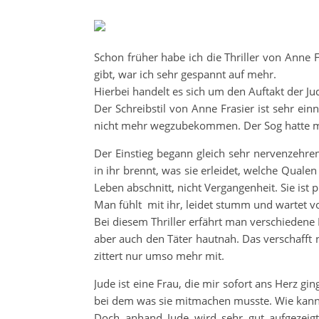
Schon früher habe ich die Thriller von Anne F
gibt, war ich sehr gespannt auf mehr.
Hierbei handelt es sich um den Auftakt der Ju
Der Schreibstil von Anne Frasier ist sehr e
nicht mehr wegzubekommen. Der Sog hatte mic
Der Einstieg begann gleich sehr nervenzehren
in ihr brennt, was sie erleidet, welche Qualen
Leben abschnitt, nicht Vergangenheit. Sie ist
Man fühlt mit ihr, leidet stumm und wartet vo
Bei diesem Thriller erfährt man verschiedene P
aber auch den Täter hautnah. Das verschafft
zittert nur umso mehr mit.
Jude ist eine Frau, die mir sofort ans Herz gin
bei dem was sie mitmachen musste. Wie kann
Doch anhand Jude wird sehr gut aufgezeigt