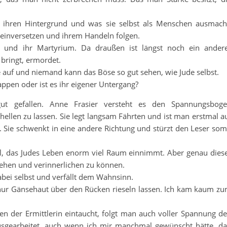
 ihren Hintergrund und was sie selbst als Menschen ausmach
neinversetzen und ihrem Handeln folgen.
 und ihr Martyrium. Da draußen ist längst noch ein ander
 bringt, ermordet.
 auf und niemand kann das Böse so gut sehen, wie Jude selbst.
nappen oder ist es ihr eigener Untergang?
gut gefallen. Anne Frasier versteht es den Spannungsbog
llen zu lassen. Sie legt langsam Fährten und ist man erstmal a
e. Sie schwenkt in eine andere Richtung und stürzt den Leser som
ühl, das Judes Leben enorm viel Raum einnimmt. Aber genau dies
tehen und verinnerlichen zu können.
 dabei selbst und verfällt dem Wahnsinn.
 nur Gänsehaut über den Rücken rieseln lassen. Ich kam kaum z
n der Ermittlerin eintaucht, folgt man auch voller Spannung d
ausgearbeitet, auch wenn ich mir manchmal gewünscht hätte, d