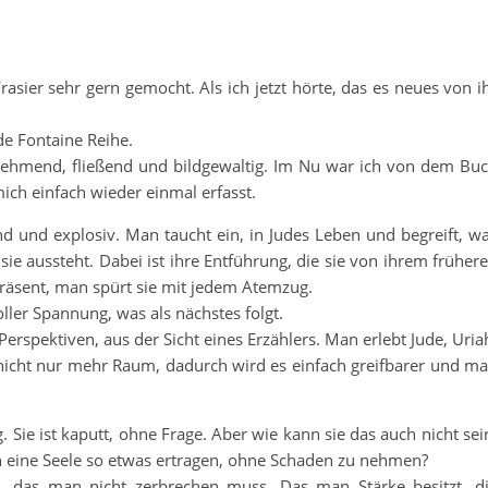
rasier sehr gern gemocht. Als ich jetzt hörte, das es neues von i
de Fontaine Reihe.
innehmend, fließend und bildgewaltig. Im Nu war ich von dem Bu
h einfach wieder einmal erfasst.
d und explosiv. Man taucht ein, in Judes Leben und begreift, w
 sie aussteht. Dabei ist ihre Entführung, die sie von ihrem früher
 präsent, man spürt sie mit jedem Atemzug.
ller Spannung, was als nächstes folgt.
erspektiven, aus der Sicht eines Erzählers. Man erlebt Jude, Uria
 nicht nur mehr Raum, dadurch wird es einfach greifbarer und m
g. Sie ist kaputt, ohne Frage. Aber wie kann sie das auch nicht sei
 eine Seele so etwas ertragen, ohne Schaden zu nehmen?
, das man nicht zerbrechen muss. Das man Stärke besitzt, d