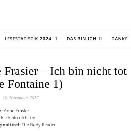
LESESTATISTIK 2024
DAS BIN ICH
DANKE
Frasier – Ich bin nicht tot
e Fontaine 1)
19. November 2017
r:
Anne Frasier
el:
Ich bin nicht tot
ginaltitel:
The Body Reader