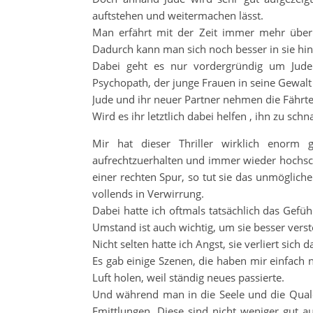
auftstehen und weitermachen lässt.
Man erfährt mit der Zeit immer mehr über
Dadurch kann man sich noch besser in sie hi
Dabei geht es nur vordergründig um Jude
Psychopath, der junge Frauen in seine Gewalt
Jude und ihr neuer Partner nehmen die Fährte
Wird es ihr letztlich dabei helfen , ihn zu sch
Mir hat dieser Thriller wirklich enorm 
aufrechtzuerhalten und immer wieder hochsche
einer rechten Spur, so tut sie das unmöglich
vollends in Verwirrung.
Dabei hatte ich oftmals tatsächlich das Gef
Umstand ist auch wichtig, um sie besser vers
Nicht selten hatte ich Angst, sie verliert sich
Es gab einige Szenen, die haben mir einfach
Luft holen, weil ständig neues passierte.
Und während man in die Seele und die Quale
Emittlungen. Diese sind nicht weniger gut 