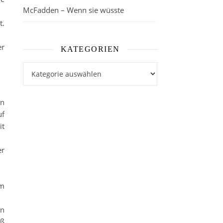
McFadden – Wenn sie wüsste
t.
er
KATEGORIEN
Kategorien
en
uf
it
er
um
en
aß