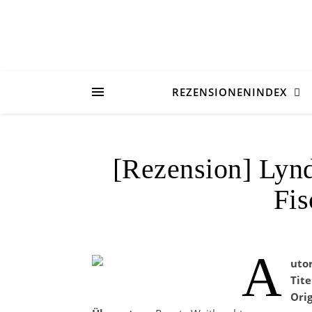
REZENSIONENINDEX
[Rezension] Lynd
Fi
A
uto
Tite
Orig