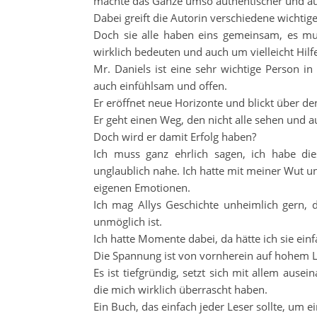
machte das Ganze umso authentischer und au
Dabei greift die Autorin verschiedene wichti
Doch sie alle haben eins gemeinsam, es m
wirklich bedeuten und auch um vielleicht Hilf
Mr. Daniels ist eine sehr wichtige Person in
auch einfühlsam und offen.
Er eröffnet neue Horizonte und blickt über de
Er geht einen Weg, den nicht alle sehen und a
Doch wird er damit Erfolg haben?
Ich muss ganz ehrlich sagen, ich habe die
unglaublich nahe. Ich hatte mit meiner Wut u
eigenen Emotionen.
Ich mag Allys Geschichte unheimlich gern, 
unmöglich ist.
Ich hatte Momente dabei, da hätte ich sie e
Die Spannung ist von vornherein auf hohem Le
Es ist tiefgründig, setzt sich mit allem aus
die mich wirklich überrascht haben.
Ein Buch, das einfach jeder Leser sollte, um 