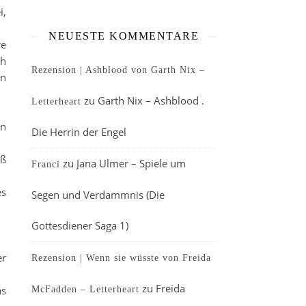
i,
NEUESTE KOMMENTARE
re
ch
Rezension | Ashblood von Garth Nix –
in
zu
Garth Nix – Ashblood .
Letterheart
en
Die Herrin der Engel
aß
zu
Jana Ulmer – Spiele um
Franci
es
Segen und Verdammnis (Die
Gottesdiener Saga 1)
er
Rezension | Wenn sie wüsste von Freida
zu
Freida
as
McFadden – Letterheart