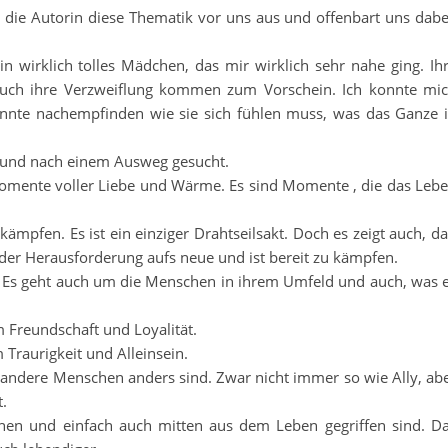
 die Autorin diese Thematik vor uns aus und offenbart uns dabe
in wirklich tolles Mädchen, das mir wirklich sehr nahe ging. Ih
auch ihre Verzweiflung kommen zum Vorschein. Ich konnte mi
konnte nachempfinden wie sie sich fühlen muss, was das Ganze 
en und nach einem Ausweg gesucht.
Momente voller Liebe und Wärme. Es sind Momente , die das Leb
kämpfen. Es ist ein einziger Drahtseilsakt. Doch es zeigt auch, d
sich der Herausforderung aufs neue und ist bereit zu kämpfen.
h. Es geht auch um die Menschen in ihrem Umfeld und auch, was 
 Freundschaft und Loyalität.
 Traurigkeit und Alleinsein.
 andere Menschen anders sind. Zwar nicht immer so wie Ally, ab
t.
gehen und einfach auch mitten aus dem Leben gegriffen sind. D