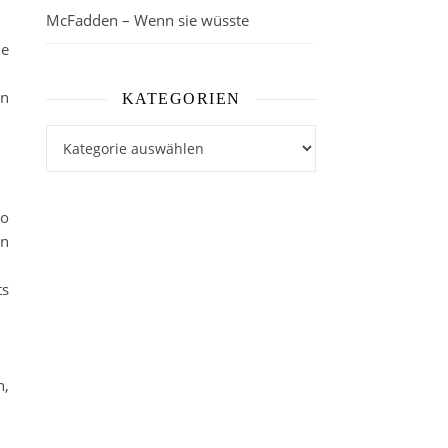
McFadden – Wenn sie wüsste
ie
rn
KATEGORIEN
Kategorien
so
en
ts
n,