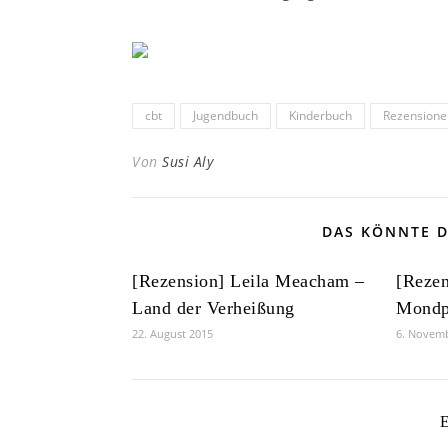
cbt
Jugendbuch
Kinderbuch
Rezensione
Von
Susi Aly
DAS KÖNNTE D
[Rezension] Leila Meacham –
[Rezen
Land der Verheißung
Mondp
22. August 2015
6. Novem