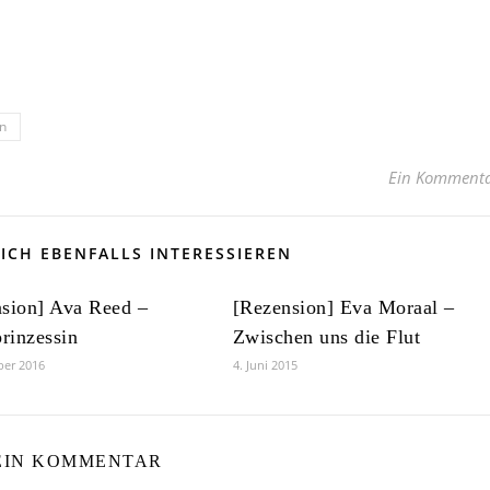
n
Ein Komment
ICH EBENFALLS INTERESSIEREN
sion] Ava Reed –
[Rezension] Eva Moraal –
rinzessin
Zwischen uns die Flut
ber 2016
4. Juni 2015
EIN KOMMENTAR