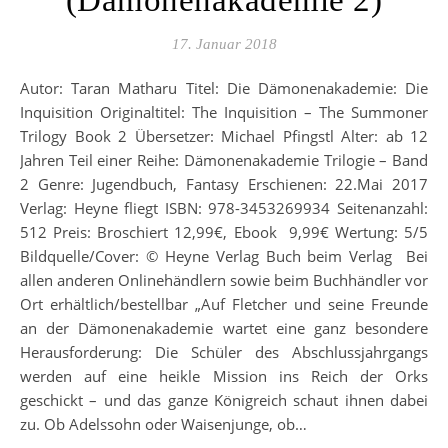
(Dämonenakademie 2)
17. Januar 2018
Autor: Taran Matharu Titel: Die Dämonenakademie: Die
Inquisition Originaltitel: The Inquisition – The Summoner
Trilogy Book 2 Übersetzer: Michael Pfingstl Alter: ab 12
Jahren Teil einer Reihe: Dämonenakademie Trilogie – Band
2 Genre: Jugendbuch, Fantasy Erschienen: 22.Mai 2017
Verlag: Heyne fliegt ISBN: 978-3453269934 Seitenanzahl:
512 Preis: Broschiert 12,99€, Ebook 9,99€ Wertung: 5/5
Bildquelle/Cover: © Heyne Verlag Buch beim Verlag Bei
allen anderen Onlinehändlern sowie beim Buchhändler vor
Ort erhältlich/bestellbar „Auf Fletcher und seine Freunde
an der Dämonenakademie wartet eine ganz besondere
Herausforderung: Die Schüler des Abschlussjahrgangs
werden auf eine heikle Mission ins Reich der Orks
geschickt – und das ganze Königreich schaut ihnen dabei
zu. Ob Adelssohn oder Waisenjunge, ob…