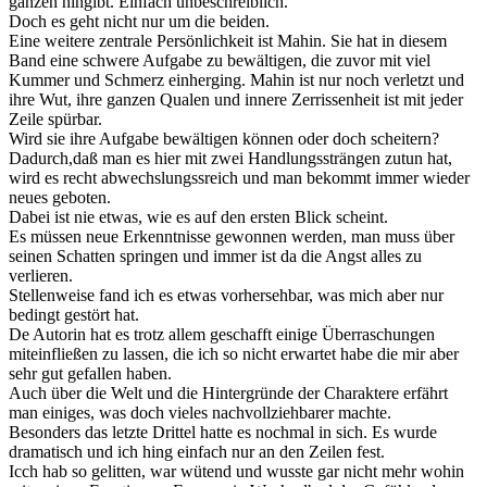
ganzen hingibt. Einfach unbeschreiblich.
Doch es geht nicht nur um die beiden.
Eine weitere zentrale Persönlichkeit ist Mahin. Sie hat in diesem
Band eine schwere Aufgabe zu bewältigen, die zuvor mit viel
Kummer und Schmerz einherging. Mahin ist nur noch verletzt und
ihre Wut, ihre ganzen Qualen und innere Zerrissenheit ist mit jeder
Zeile spürbar.
Wird sie ihre Aufgabe bewältigen können oder doch scheitern?
Dadurch,daß man es hier mit zwei Handlungssträngen zutun hat,
wird es recht abwechslungssreich und man bekommt immer wieder
neues geboten.
Dabei ist nie etwas, wie es auf den ersten Blick scheint.
Es müssen neue Erkenntnisse gewonnen werden, man muss über
seinen Schatten springen und immer ist da die Angst alles zu
verlieren.
Stellenweise fand ich es etwas vorhersehbar, was mich aber nur
bedingt gestört hat.
De Autorin hat es trotz allem geschafft einige Überraschungen
miteinfließen zu lassen, die ich so nicht erwartet habe die mir aber
sehr gut gefallen haben.
Auch über die Welt und die Hintergründe der Charaktere erfährt
man einiges, was doch vieles nachvollziehbarer machte.
Besonders das letzte Drittel hatte es nochmal in sich. Es wurde
dramatisch und ich hing einfach nur an den Zeilen fest.
Icch hab so gelitten, war wütend und wusste gar nicht mehr wohin