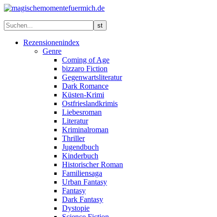
Rezensionenindex
Genre
Coming of Age
bizzaro Fiction
Gegenwartsliteratur
Dark Romance
Küsten-Krimi
Ostfrieslandkrimis
Liebesroman
Literatur
Kriminalroman
Thriller
Jugendbuch
Kinderbuch
Historischer Roman
Familiensaga
Urban Fantasy
Fantasy
Dark Fantasy
Dystopie
Science Fiction