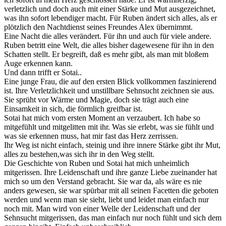
verletzlich und doch auch mit einer Stärke und Mut ausgezeichnet,
was ihn sofort lebendiger macht. Für Ruben ändert sich alles, als er
plötzlich den Nachtdienst seines Freundes Alex übernimmt.
Eine Nacht die alles verändert. Für ihn und auch für viele andere.
Ruben betritt eine Welt, die alles bisher dagewesene für ihn in den
Schatten stellt. Er begreift, daß es mehr gibt, als man mit bloßem
Auge erkennen kann.
Und dann trifft er Sotai..
Eine junge Frau, die auf den ersten Blick vollkommen faszinierend
ist. Ihre Verletzlichkeit und unstillbare Sehnsucht zeichnen sie aus.
Sie sprüht vor Wärme und Magie, doch sie trägt auch eine
Einsamkeit in sich, die förmlich greifbar ist.
Sotai hat mich vom ersten Moment an verzaubert. Ich habe so
mitgefühlt und mitgelitten mit ihr. Was sie erlebt, was sie fühlt und
was sie erkennen muss, hat mir fast das Herz zerrissen.
Ihr Weg ist nicht einfach, steinig und ihre innere Stärke gibt ihr Mut,
alles zu bestehen,was sich ihr in den Weg stellt.
Die Geschichte von Ruben und Sotai hat mich unheimlich
mitgerissen. Ihre Leidenschaft und ihre ganze Liebe zueinander hat
mich so um den Verstand gebracht. Sie war da, als wäre es nie
anders gewesen, sie war spürbar mit all seinen Facetten die geboten
werden und wenn man sie sieht, liebt und leidet man einfach nur
noch mit. Man wird von einer Welle der Leidenschaft und der
Sehnsucht mitgerissen, das man einfach nur noch fühlt und sich dem