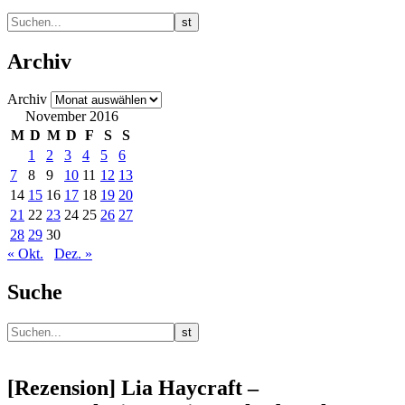
Archiv
Archiv
November 2016
M
D
M
D
F
S
S
1
2
3
4
5
6
7
8
9
10
11
12
13
14
15
16
17
18
19
20
21
22
23
24
25
26
27
28
29
30
« Okt.
Dez. »
Suche
[Rezension] Lia Haycraft –