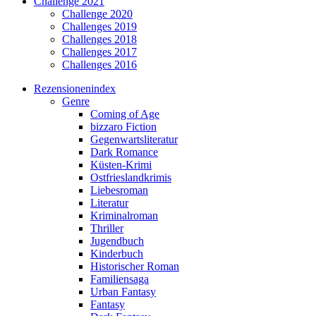
Challenge 2021
Challenge 2020
Challenges 2019
Challenges 2018
Challenges 2017
Challenges 2016
Rezensionenindex
Genre
Coming of Age
bizzaro Fiction
Gegenwartsliteratur
Dark Romance
Küsten-Krimi
Ostfrieslandkrimis
Liebesroman
Literatur
Kriminalroman
Thriller
Jugendbuch
Kinderbuch
Historischer Roman
Familiensaga
Urban Fantasy
Fantasy