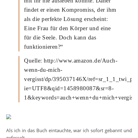
mit ihr nie ausleben könnte. Daher
findet er einen Kompromiss, der ihm
als die perfekte Lösung erscheint:
Eine Frau für den Körper und eine
für die Seele. Doch kann das
funktionieren?“
Quelle: http://www.amazon.de/Auch-
wenn-du-mich-
vergisst/dp/395037146X/ref=sr_1_1_twi_pa
ie=UTF8&qid=1458980087&sr=8-
1&keywords=auch+wenn+du+mich+vergisst
Als ich in das Buch eintauchte, war ich sofort gebannt und
gefesselt.