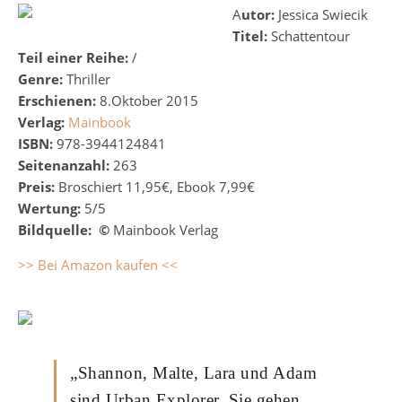
Autor:
Jessica Swiecik
Titel:
Schattentour
Teil einer Reihe:
/
Genre:
Thriller
Erschienen:
8.Oktober 2015
Verlag:
Mainbook
ISBN:
978-3944124841
Seitenanzahl:
263
Preis:
Broschiert 11,95€, Ebook 7,99€
Wertung:
5/5
Bildquelle: ©
Mainbook Verlag
>> Bei Amazon kaufen <<
„Shannon, Malte, Lara und Adam
sind Urban Explorer. Sie gehen