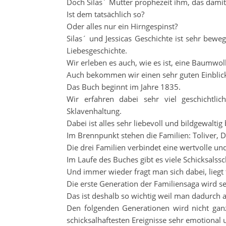
Doch Silas´ Mutter prophezeit ihm, das damit e
Ist dem tatsächlich so?
Oder alles nur ein Hirngespinst?
Silas´ und Jessicas Geschichte ist sehr beweg
Liebesgeschichte.
Wir erleben es auch, wie es ist, eine Baumwol
Auch bekommen wir einen sehr guten Einblick 
Das Buch beginnt im Jahre 1835.
Wir erfahren dabei sehr viel geschichtli
Sklavenhaltung.
Dabei ist alles sehr liebevoll und bildgewalt
Im Brennpunkt stehen die Familien: Toliver,
Die drei Familien verbindet eine wertvolle un
Im Laufe des Buches gibt es viele Schicksalssc
Und immer wieder fragt man sich dabei, liegt t
Die erste Generation der Familiensaga wird se
Das ist deshalb so wichtig weil man dadurch a
Den folgenden Generationen wird nicht gan
schicksalhaftesten Ereignisse sehr emotional 