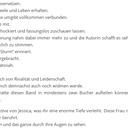
nversetzen.
eele und Leben erhalten.
 sie umgibt vollkommen verbunden.
e mit.
ockiert und fassungslos zuschauen lassen.
pannung nahm dabei immer mehr zu und die Autorin schafft es se
lich zu stimmen.
Sturm“ erinnert.
ergebracht.
tätsnah.
ch von Rivalität und Leidenschaft.
h mich demnächst auch noch widmen werde.
ätte diesen Band in mindestens zwei Bücher aufteilen könne
.
ive von Jessica, was ihr eine enorme Tiefe verleiht. Diese Frau i
r berührt.
en und das ganze durch ihre Augen zu sehen.