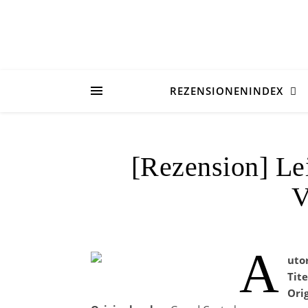
REZENSIONENINDEX
[Rezension] Le
V
A
uto
Tite
Orig