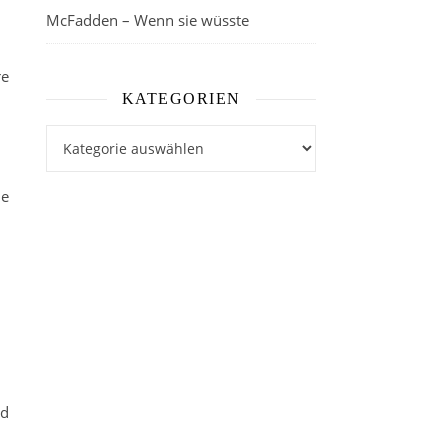
McFadden – Wenn sie wüsste
re
KATEGORIEN
Kategorien
ie
nd