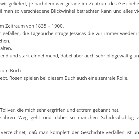
ir geliefert, je nachdem wer gerade im Zentrum des Gescheh
eil man so verschiedene Blickwinkel betrachten kann und alles vi
lt im Zeitraum von 1835 – 1900.
efallen, die Tagebucheinträge Jessicas die wir immer wieder 
ehen.
alten.
ießend und stark einnehmend, dabei aber auch sehr bildgewaltig u
 zum Buch.
iebt, Rosen spielen bei diesem Buch auch eine zentrale Rolle.
oliver, die mich sehr ergriffen und extrem gebannt hat.
ie ihren Weg geht und dabei so manchen Schicksalschlag 
i verzeichnet, daß man komplett der Geschichte verfallen ist u