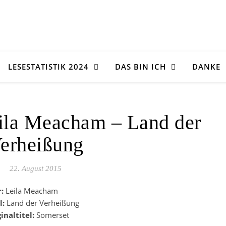
LESESTATISTIK 2024
DAS BIN ICH
DANKE
ila Meacham – Land der
erheißung
22. August 2015
r:
Leila Meacham
l:
Land der Verheißung
inaltitel:
Somerset