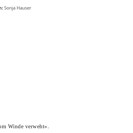
n:
Sonja Hauser
om Winde verweht«.