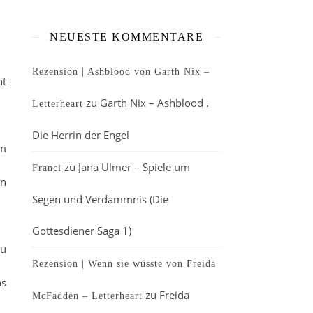
NEUESTE KOMMENTARE
Rezension | Ashblood von Garth Nix –
ht
zu
Garth Nix – Ashblood .
Letterheart
Die Herrin der Engel
om
zu
Jana Ulmer – Spiele um
Franci
in
Segen und Verdammnis (Die
Gottesdiener Saga 1)
zu
Rezension | Wenn sie wüsste von Freida
as
zu
Freida
McFadden – Letterheart