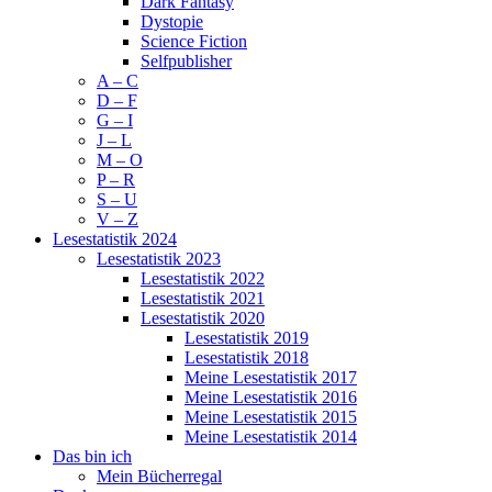
Dark Fantasy
Dystopie
Science Fiction
Selfpublisher
A – C
D – F
G – I
J – L
M – O
P – R
S – U
V – Z
Lesestatistik 2024
Lesestatistik 2023
Lesestatistik 2022
Lesestatistik 2021
Lesestatistik 2020
Lesestatistik 2019
Lesestatistik 2018
Meine Lesestatistik 2017
Meine Lesestatistik 2016
Meine Lesestatistik 2015
Meine Lesestatistik 2014
Das bin ich
Mein Bücherregal