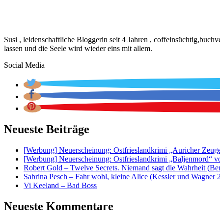
Susi , leidenschaftliche Bloggerin seit 4 Jahren , coffeinsüchtig,buc
lassen und die Seele wird wieder eins mit allem.
Social Media
Neueste Beiträge
[Werbung] Neuerscheinung: Ostfrieslandkrimi „Auricher Zeug
[Werbung] Neuerscheinung: Ostfrieslandkrimi „Baljenmord“ v
Robert Gold – Twelve Secrets. Niemand sagt die Wahrheit (Be
Sabrina Pesch – Fahr wohl, kleine Alice (Kessler und Wagner 
Vi Keeland – Bad Boss
Neueste Kommentare