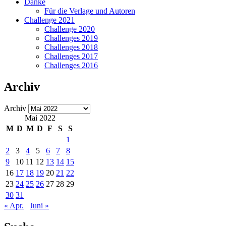
Danke
Für die Verlage und Autoren
Challenge 2021
Challenge 2020
Challenges 2019
Challenges 2018
Challenges 2017
Challenges 2016
Archiv
Archiv
Mai 2022
M
D
M
D
F
S
S
1
2
3
4
5
6
7
8
9
10
11
12
13
14
15
16
17
18
19
20
21
22
23
24
25
26
27
28
29
30
31
« Apr.
Juni »