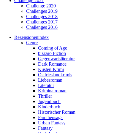
Challenge 2021
Challenge 2020
Challenges 2019
Challenges 2018
Challenges 2017
Challenges 2016
Rezensionenindex
Genre
Coming of Age
bizzaro Fiction
Gegenwartsliteratur
Dark Romance
Küsten-Krimi
Ostfrieslandkrimis
Liebesroman
Literatur
Kriminalroman
Thriller
Jugendbuch
Kinderbuch
Historischer Roman
Familiensaga
Urban Fantasy
Fantasy