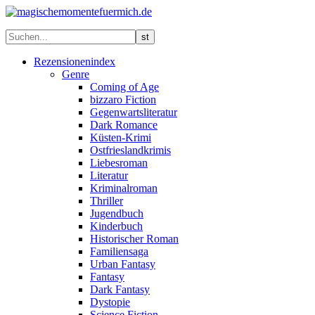
Rezensionenindex
Genre
Coming of Age
bizzaro Fiction
Gegenwartsliteratur
Dark Romance
Küsten-Krimi
Ostfrieslandkrimis
Liebesroman
Literatur
Kriminalroman
Thriller
Jugendbuch
Kinderbuch
Historischer Roman
Familiensaga
Urban Fantasy
Fantasy
Dark Fantasy
Dystopie
Science Fiction