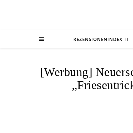
REZENSIONENINDEX
[Werbung] Neuersc
„Friesentric