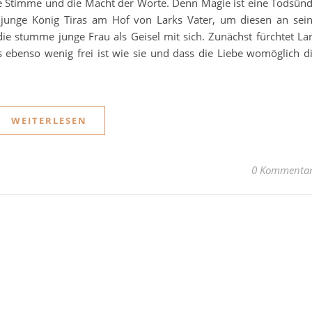
e Stimme und die Macht der Worte. Denn Magie ist eine Todsün
er junge König Tiras am Hof von Larks Vater, um diesen an sei
die stumme junge Frau als Geisel mit sich. Zunächst fürchtet La
s ebenso wenig frei ist wie sie und dass die Liebe womöglich d
WEITERLESEN
0 Kommenta