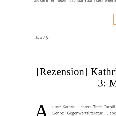
als sie ihren neuen Nachbarn Sam kennenlernt,
Susi Aly
[Rezension] Kathri
3: 
A
utor: Kathrin Lichters Titel: Carhi
Genre: Gegenwartsliteratur, Lie