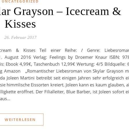
UNCATEGORIZED
lar Grayson – Icecream &
Kisses
26. Februar 2017
cecream & Kisses Teil einer Reihe: / Genre: Liebesroma
31. August 2016 Verlag: Feelings by Droemer Knaur ISBN: 97
is: Ebook 4,99€, Taschenbuch 12,99€ Wertung: 4/5 Bildquelle:
ag Amazon „Romantischer Liebesroman von Skylar Grayson m
a Joleen Martini betreibt seit einigen Jahren sehr erfolgreich e
 sie himmlische Eissorten kreiert. Joleen kann es kaum glauben, a
gkette eröffnet. Der Filialleiter, Blue Barber, ist Joleen sofort e
 aus…
WEITERLESEN