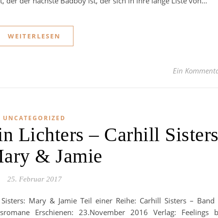
 der der nächste Badboy ist, der sich in ihre lange Liste von…
WEITERLESEN
Ein Komment
UNCATEGORIZED
n Lichters – Carhill Sister
Mary & Jamie
25. Februar 2017
ll Sisters: Mary & Jamie Teil einer Reihe: Carhill Sisters – Band
besromane Erschienen: 23.November 2016 Verlag: Feelings 