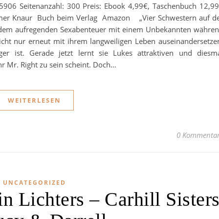
906 Seitenanzahl: 300 Preis: Ebook 4,99€, Taschenbuch 12,9
oemer Knaur Buch beim Verlag Amazon „Vier Schwestern auf d
dem aufregenden Sexabenteuer mit einem Unbekannten währe
icht nur erneut mit ihrem langweiligen Leben auseinandersetze
r ist. Gerade jetzt lernt sie Lukes attraktiven und diesm
r Mr. Right zu sein scheint. Doch…
WEITERLESEN
0 Kommenta
UNCATEGORIZED
n Lichters – Carhill Sister