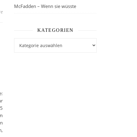
McFadden – Wenn sie wüsste
re
KATEGORIEN
Kategorien
s
e:
ur
/5
em
in
n,