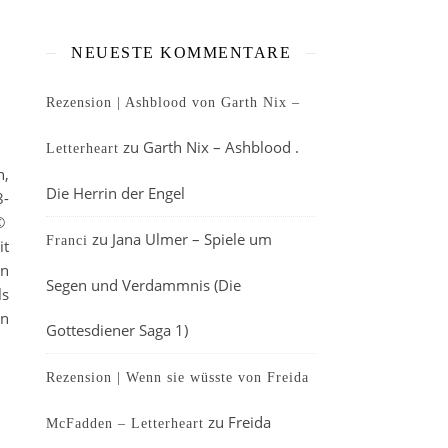
NEUESTE KOMMENTARE
Rezension | Ashblood von Garth Nix –
zu
Garth Nix – Ashblood .
Letterheart
n,
Die Herrin der Engel
8-
 ©
zu
Jana Ulmer – Spiele um
Franci
it
in
Segen und Verdammnis (Die
ls
in
Gottesdiener Saga 1)
Rezension | Wenn sie wüsste von Freida
zu
Freida
McFadden – Letterheart