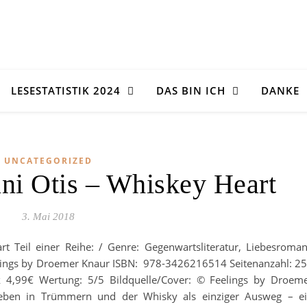
LESESTATISTIK 2024
DAS BIN ICH
DANKE
UNCATEGORIZED
ini Otis – Whiskey Heart
3. Mai 2018
art Teil einer Reihe: / Genre: Gegenwartsliteratur, Liebesroma
elings by Droemer Knaur ISBN: 978-3426216514 Seitenanzahl: 2
k 4,99€ Wertung: 5/5 Bildquelle/Cover: © Feelings by Droem
 Leben in Trümmern und der Whisky als einziger Ausweg – e