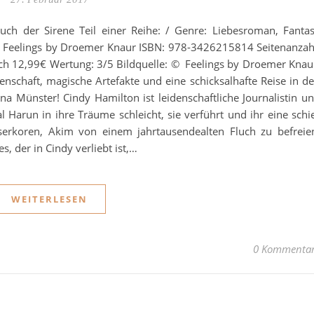
Fluch der Sirene Teil einer Reihe: / Genre: Liebesroman, Fanta
: Feelings by Droemer Knaur ISBN: 978-3426215814 Seitenanzah
ch 12,99€ Wertung: 3/5 Bildquelle: © Feelings by Droemer Kna
schaft, magische Artefakte und eine schicksalhafte Reise in d
a Münster! Cindy Hamilton ist leidenschaftliche Journalistin u
l Harun in ihre Träume schleicht, sie verführt und ihr eine schi
serkoren, Akim von einem jahrtausendealten Fluch zu befreie
 der in Cindy verliebt ist,…
WEITERLESEN
0 Kommenta