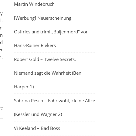
Martin Windebruch
sy
[Werbung] Neuerscheinung:
l:
ur
Ostfrieslandkrimi „Baljenmord“ von
en
nd
Hans-Rainer Riekers
er
n.
Robert Gold – Twelve Secrets.
Niemand sagt die Wahrheit (Ben
Harper 1)
Sabrina Pesch – Fahr wohl, kleine Alice
re
(Kessler und Wagner 2)
Vi Keeland – Bad Boss