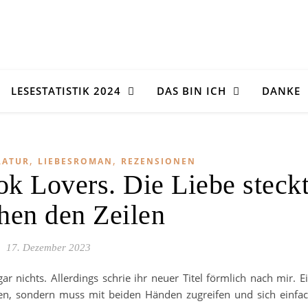
LESESTATISTIK 2024
DAS BIN ICH
DANKE
,
,
RATUR
LIEBESROMAN
REZENSIONEN
k Lovers. Die Liebe steck
hen den Zeilen
17. Dezember 2023
r nichts. Allerdings schrie ihr neuer Titel förmlich nach mir. E
en, sondern muss mit beiden Händen zugreifen und sich einfa