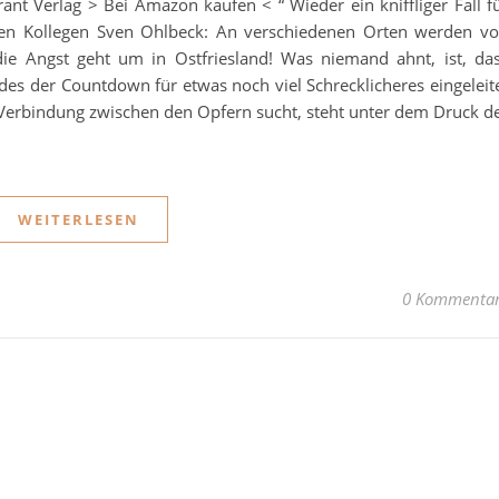
rant Verlag > Bei Amazon kaufen < “ Wieder ein kniffliger Fall f
n Kollegen Sven Ohlbeck: An verschiedenen Orten werden v
ie Angst geht um in Ostfriesland! Was niemand ahnt, ist, da
es der Countdown für etwas noch viel Schrecklicheres eingeleit
er Verbindung zwischen den Opfern sucht, steht unter dem Druck d
WEITERLESEN
0 Kommenta