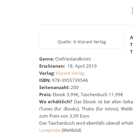
A
Quelle: © Klarant Verlag
T
T
Genre:
Ostfrieslandkrimi
Erschienen:
18. April 2019
Verlag:
Klarant Verlag
ISBN:
978-3955739546
Seitenanzahl:
200
Preis:
Ebook 3,99€, Taschenbuch 11,99€
Wo erhältlich?
Das Ebook ist bei allen bek
iTunes (für iBooks), Thalia (für tolino), We
zum Preis von 3,99 Euro
Das Taschenbuch wird ebenfalls überall erhält
Leseprobe
(Weltbild)