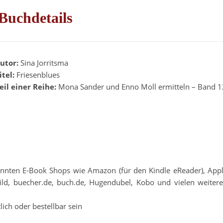
Buchdetails
utor:
Sina Jorritsma
itel:
Friesenblues
eil einer Reihe:
Mona Sander und Enno Moll ermitteln – Band 1
annten E-Book Shops wie Amazon (für den Kindle eReader), App
ltbild, buecher.de, buch.de, Hugendubel, Kobo und vielen weiter
lich oder bestellbar sein