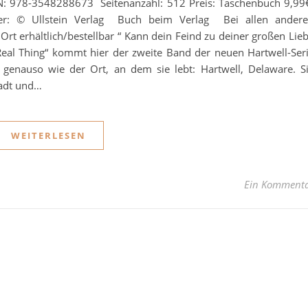
BN: 978-3548288673 Seitenanzahl: 512 Preis: Taschenbuch 9,99
ver: © Ullstein Verlag Buch beim Verlag Bei allen ander
t erhältlich/bestellbar “ Kann dein Feind zu deiner großen Lie
al Thing“ kommt hier der zweite Band der neuen Hartwell-Ser
genauso wie der Ort, an dem sie lebt: Hartwell, Delaware. S
tadt und…
WEITERLESEN
Ein Komment