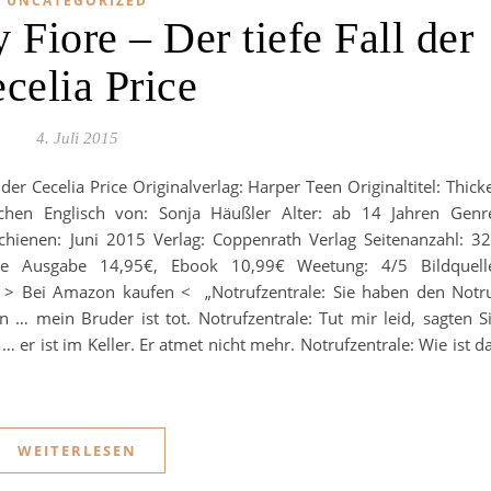
UNCATEGORIZED
 Fiore – Der tiefe Fall der
celia Price
4. Juli 2015
ll der Cecelia Price Originalverlag: Harper Teen Originaltitel: Thick
hen Englisch von: Sonja Häußler Alter: ab 14 Jahren Genr
schienen: Juni 2015 Verlag: Coppenrath Verlag Seitenanzahl: 3
ne Ausgabe 14,95€, Ebook 10,99€ Weetung: 4/5 Bildquell
> Bei Amazon kaufen < „Notrufzentrale: Sie haben den Notr
n … mein Bruder ist tot. Notrufzentrale: Tut mir leid, sagten S
t … er ist im Keller. Er atmet nicht mehr. Notrufzentrale: Wie ist d
WEITERLESEN