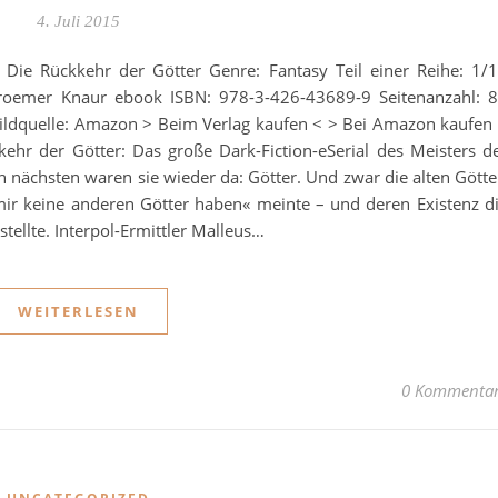
4. Juli 2015
– Die Rückkehr der Götter Genre: Fantasy Teil einer Reihe: 1/
 Droemer Knaur ebook ISBN: 978-3-426-43689-9 Seitenanzahl: 
ildquelle: Amazon > Beim Verlag kaufen < > Bei Amazon kaufen
ehr der Götter: Das große Dark-Fiction-eSerial des Meisters d
n nächsten waren sie wieder da: Götter. Und zwar die alten Götte
 mir keine anderen Götter haben« meinte – und deren Existenz d
stellte. Interpol-Ermittler Malleus…
WEITERLESEN
0 Kommenta