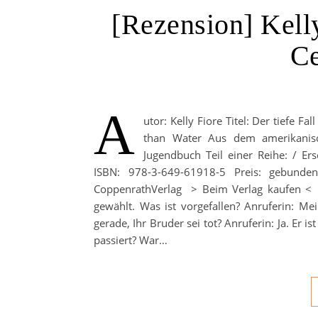
[Rezension] Kelly
Ce
A
utor: Kelly Fiore Titel: Der tiefe Fa
than Water Aus dem amerikanisc
Jugendbuch Teil einer Reihe: / Er
ISBN: 978-3-649-61918-5 Preis: gebunde
CoppenrathVerlag > Beim Verlag kaufen < 
gewählt. Was ist vorgefallen? Anruferin: Mei
gerade, Ihr Bruder sei tot? Anruferin: Ja. Er is
passiert? War…