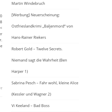
Martin Windebruch
[Werbung] Neuerscheinung:
10
88
Ostfrieslandkrimi „Baljenmord“ von
 <
er
Hans-Rainer Riekers
r.
ie
Robert Gold – Twelve Secrets.
Niemand sagt die Wahrheit (Ben
Harper 1)
Sabrina Pesch – Fahr wohl, kleine Alice
re
(Kessler und Wagner 2)
Vi Keeland – Bad Boss